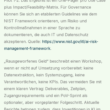
Pilot 1-2. Das Ergebnis ist ein One-Pager pro Use Case
plus Impact/Feasibility-Matrix. Für Governance
können Sie sich an etablierten Guidelines wie dem
NIST Framework orientieren, um Risiko und
Kontrollmaßnahmen in einer Sprache zu
dokumentieren, die auch IT und Datenschutz
akzeptieren. Quelle:
https://www.nist.gov/itl/ai-risk-
management-framework
.
„Rausgeworfenes Geld“ beschreibt einen Workshop,
wenn er nicht auf Umsetzung vorbereitet: keine
Datenextraktion, kein Systemzugang, keine
Verantwortlichen, keine KPIs. Das vermeiden Sie mit
einem klaren Vertrag: Deliverables, Zeitplan,
Zugangsrequirements und ein PoV-Sprint als
optionaler, aber vorgeplanter Folgeschritt. Aktuelle
Berichte betonen zudem, dass Investitionen in KI im